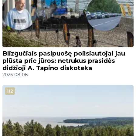
Blizgučiais pasipuošę poilsiautojai jau
plūsta prie jūros: netrukus prasidės
didžioji A. Tapino diskoteka
2026-08-08
112