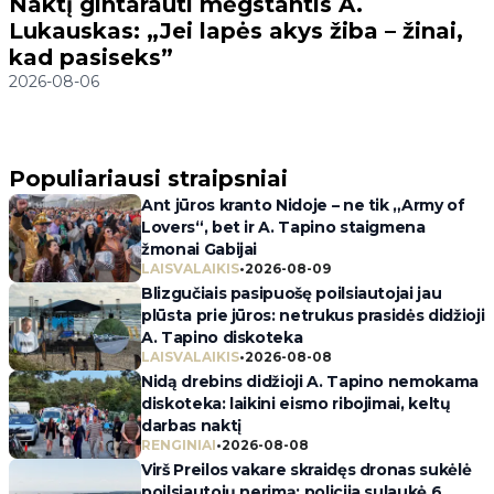
Naktį gintarauti mėgstantis A.
Lukauskas: „Jei lapės akys žiba – žinai,
kad pasiseks”
2026-08-06
Populiariausi straipsniai
Ant jūros kranto Nidoje – ne tik „Army of
Lovers“, bet ir A. Tapino staigmena
žmonai Gabijai
LAISVALAIKIS
•
2026-08-09
Blizgučiais pasipuošę poilsiautojai jau
plūsta prie jūros: netrukus prasidės didžioji
A. Tapino diskoteka
LAISVALAIKIS
•
2026-08-08
Nidą drebins didžioji A. Tapino nemokama
diskoteka: laikini eismo ribojimai, keltų
darbas naktį
RENGINIAI
•
2026-08-08
Virš Preilos vakare skraidęs dronas sukėlė
poilsiautojų nerimą: policija sulaukė 6