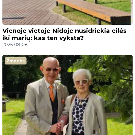
Vienoje vietoje Nidoje nusidriekia eilės
iki marių: kas ten vyksta?
2026-08-08
Žmonės