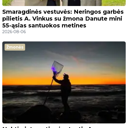
Smaragdinės vestuvės: Neringos garbės
pilietis A. Vinkus su žmona Danute mini
55-ąsias santuokos metines
2026-08-06
Žmonės